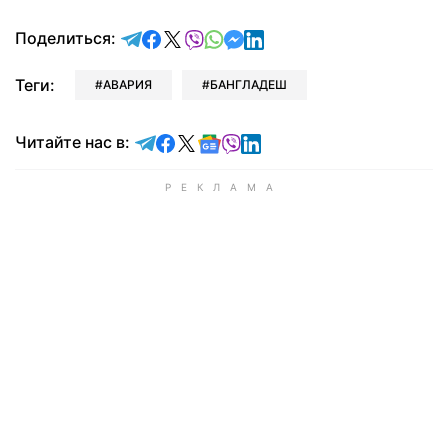
отправить в Telegram
поделиться в Facebook
поделиться в X
отправить в Viber
отправить в Whatsapp
отправить в Messenger
отправить в LinkedIn
Поделиться:
Теги:
АВАРИЯ
БАНГЛАДЕШ
Читайте в Telegram
Читайте в Facebook
Читайте в X
Читайте в Google news
Читайте в Viber
Читайте в LinkedIn
Читайте нас в: