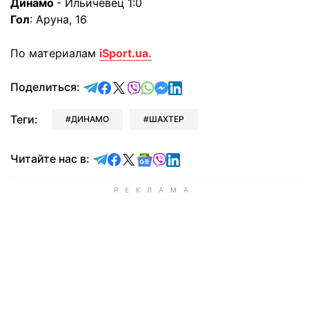
Динамо
- Ильичевец 1:0
Гол
: Аруна, 16
По материалам
iSport.ua.
отправить в Telegram
поделиться в Facebook
поделиться в X
отправить в Viber
отправить в Whatsapp
отправить в Messenger
отправить в LinkedIn
Поделиться:
Теги:
ДИНАМО
ШАХТЕР
Читайте в Telegram
Читайте в Facebook
Читайте в X
Читайте в Google news
Читайте в Viber
Читайте в LinkedIn
Читайте нас в: