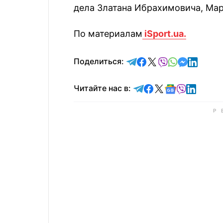
дела Златана Ибрахимовича, Мар
По материалам
iSport.ua.
отправить в Telegram
поделиться в Face
поделиться в X
отправить в V
отправить 
отправит
отправ
Поделиться:
Читайте в Telegram
Читайте в Faceb
Читайте в X
Читайте в 
Читайте в
Читайт
Читайте нас в: