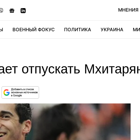
МНЕНИЯ
Ы
ВОЕННЫЙ ФОКУС
ПОЛИТИКА
УКРАИНА
МИ
ОНОМИКА
ДИДЖИТАЛ
АВТО
МИРФАН
КУЛЬТ
ет отпускать Мхитаряна