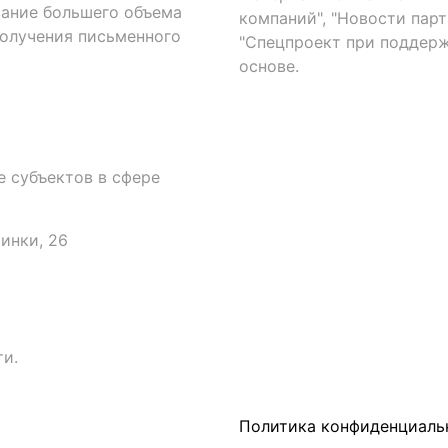
вание большего объема
компаний", "Новости парти
получения письменного
"Спецпроект при поддерж
основе.
 субъектов в сфере
аинки, 26
и.
Политика конфиденциаль