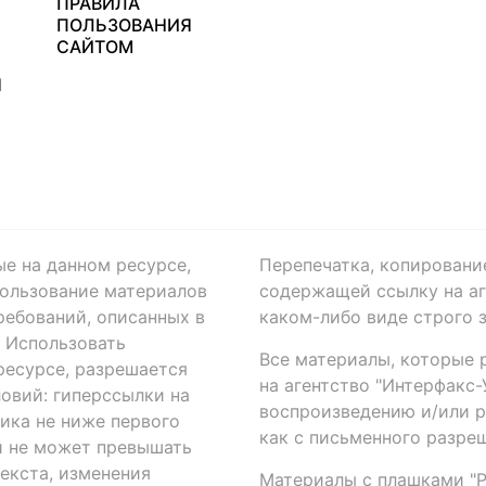
ПРАВИЛА
ПОЛЬЗОВАНИЯ
САЙТОМ
Я
ые на данном ресурсе,
Перепечатка, копировани
ользование материалов
содержащей ссылку на аге
ребований, описанных в
каком-либо виде строго 
. Использовать
Все материалы, которые 
есурсе, разрешается
на агентство "Интерфакс
овий: гиперссылки на
воспроизведению и/или 
ика не ниже первого
как с письменного разреш
й не может превышать
екста, изменения
Материалы с плашками "Р"