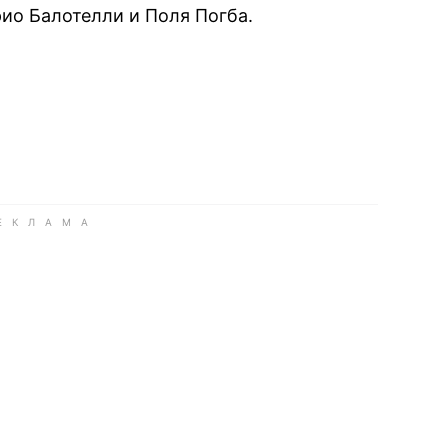
ио Балотелли и Поля Погба.
book
iber
в Whatsapp
ь в Messenger
ить в LinkedIn
ook
Google news
 Viber
е в LinkedIn