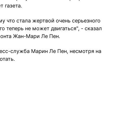
 газета.
му что стала жертвой очень серьезного
го теперь не может двигаться", - сказал
ронта Жан-Мари Ле Пен.
есс-служба Марин Ле Пен, несмотря на
отать.
book
iber
в Whatsapp
ь в Messenger
ить в LinkedIn
ook
Google news
 Viber
е в LinkedIn