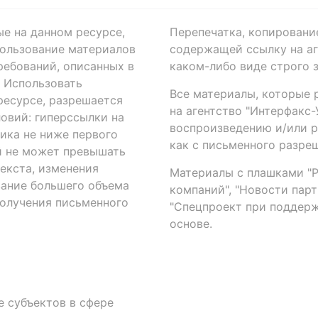
ые на данном ресурсе,
Перепечатка, копировани
ользование материалов
содержащей ссылку на аге
ребований, описанных в
каком-либо виде строго 
. Использовать
Все материалы, которые 
есурсе, разрешается
на агентство "Интерфакс
овий: гиперссылки на
воспроизведению и/или 
ика не ниже первого
как с письменного разреш
й не может превышать
екста, изменения
Материалы с плашками "Р"
вание большего объема
компаний", "Новости парти
получения письменного
"Спецпроект при поддерж
основе.
 субъектов в сфере