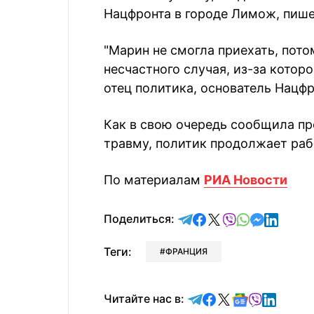
Нацфронта в городе Лимож, пишет
"Марин не смогла приехать, пото
несчастного случая, из-за которо
отец политика, основатель Нацф
Как в свою очередь сообщила пр
травму, политик продолжает раб
По материалам
РИА Новости
отправить в Telegram
поделиться в Face
поделиться в X
отправить в V
отправить 
отправит
отправ
Поделиться:
Теги:
ФРАНЦИЯ
Читайте в Telegram
Читайте в Faceb
Читайте в X
Читайте в 
Читайте в
Читайт
Читайте нас в: