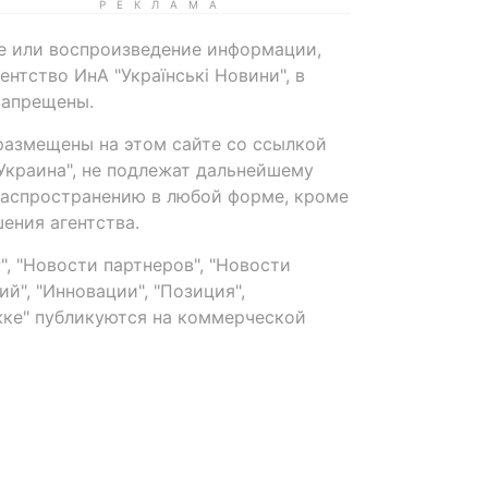
е или воспроизведение информации,
нтство ИнА "Українські Новини", в
запрещены.
размещены на этом сайте со ссылкой
-Украина", не подлежат дальнейшему
распространению в любой форме, кроме
ения агентства.
, "Новости партнеров", "Новости
й", "Инновации", "Позиция",
ке" публикуются на коммерческой