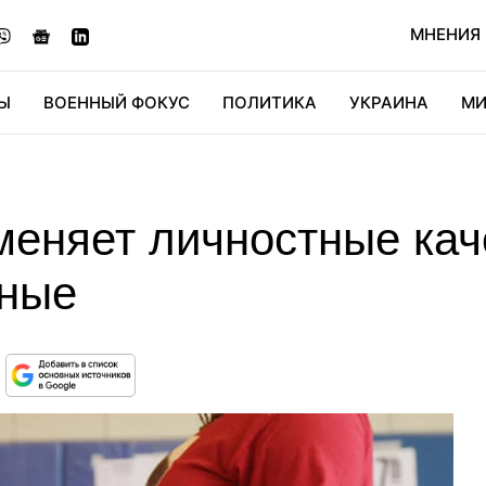
МНЕНИЯ
Ы
ВОЕННЫЙ ФОКУС
ПОЛИТИКА
УКРАИНА
МИ
ОНОМИКА
ДИДЖИТАЛ
АВТО
МИРФАН
КУЛЬТ
меняет личностные кач
еные