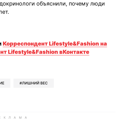
ндокринологи объяснили, почему люди
лет.
и
Корреспондент Lifestyle&Fashion на
т Lifestyle&Fashion вКонтакте
book
iber
в Whatsapp
ь в Messenger
ить в LinkedIn
ИЕ
ЛИШНИЙ ВЕС
ook
Google news
 Viber
е в LinkedIn