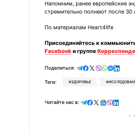
Напомним, ранее европейские э
стремительно полнеют после 30 
По материалам Heart4life
Присоединяйтесь к коммьюнит
Facebook
и группе
Корреспонден
отправить в Telegram
поделиться в Face
поделиться в X
отправить в V
отправить 
отправит
отправ
Поделиться:
Теги:
ЗДОРОВЬЕ
ИССЛЕДОВАН
Читайте в Telegram
Читайте в Faceb
Читайте в X
Читайте в 
Читайте в
Читайт
Читайте нас в: