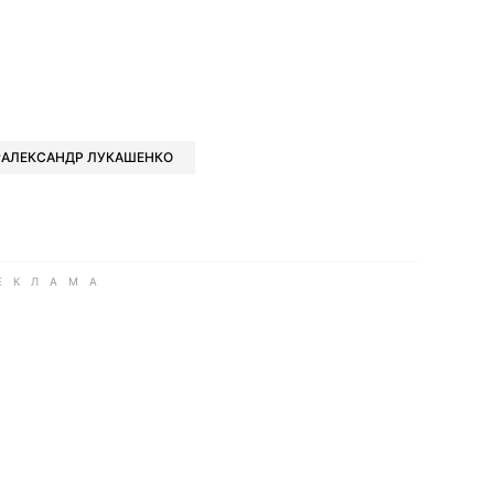
book
iber
в Whatsapp
ь в Messenger
ить в LinkedIn
АЛЕКСАНДР ЛУКАШЕНКО
ook
Google news
 Viber
е в LinkedIn