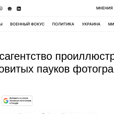
МНЕНИЯ
Ы
ВОЕННЫЙ ФОКУС
ПОЛИТИКА
УКРАИНА
МИ
ОНОМИКА
ДИДЖИТАЛ
АВТО
МИРФАН
КУЛЬТ
осагентство проиллюст
довитых пауков фотогр