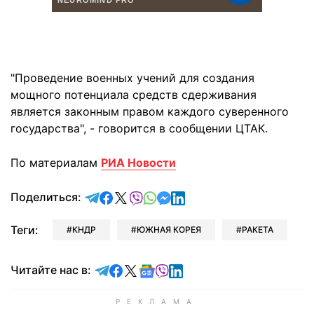
"Проведение военных учений для создания
мощного потенциала средств сдерживания
является законным правом каждого суверенного
государства", - говорится в сообщении ЦТАК.
По материалам
РИА Новости
отправить в Telegram
поделиться в Facebook
поделиться в X
отправить в Viber
отправить в Whatsapp
отправить в Messenger
отправить в LinkedIn
Поделиться:
Теги:
КНДР
ЮЖНАЯ КОРЕЯ
РАКЕТА
Читайте в Telegram
Читайте в Facebook
Читайте в X
Читайте в Google news
Читайте в Viber
Читайте в LinkedIn
Читайте нас в: