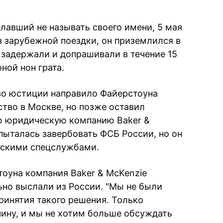
лавший не называть своего имени, 5 мая
з зарубежной поездки, он приземлился в
 задержали и допрашивали в течение 15
ной нон грата.
во юстиции направило Файерстоуна
ство в Москве, но позже оставил
ую юридическую компанию Baker &
о пыталась завербовать ФСБ России, но он
йскими спецслужбами.
оуна компания Baker & McKenzie
ьно выслали из России. "Мы не были
инятия такого решения. Только
чину, и мы не хотим больше обсуждать