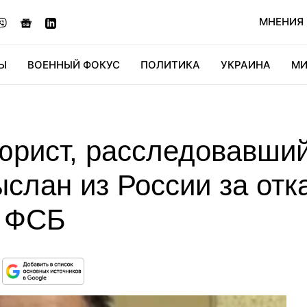
МНЕНИЯ
Ы
ВОЕННЫЙ ФОКУС
ПОЛИТИКА
УКРАИНА
МИ
ОНОМИКА
ДИДЖИТАЛ
АВТО
МИРФАН
КУЛЬТ
юрист, расследовавши
ыслан из России за отк
с ФСБ