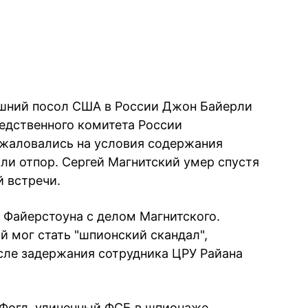
ашний посол США в России Джон Байерли
едственного комитета России
жаловались на условия содержания
ли отпор. Сергей Магнитский умер спустя
й встречи.
е Файерстоуна с делом Магнитского.
й мог стать "шпионский скандал",
осле задержания сотрудника ЦРУ Райана
Фогл, уличенный ФСБ в шпионаже,