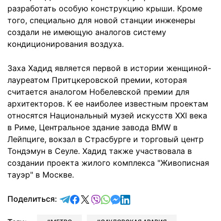
разработать особую конструкцию крыши. Кроме
того, специально для новой станции инженеры
создали не имеющую аналогов систему
кондиционирования воздуха.
Заха Хадид является первой в истории женщиной-
лауреатом Притцкеровской премии, которая
считается аналогом Нобелевской премии для
архитекторов. К ее наиболее известным проектам
относятся Национальный музей искусств XXI века
в Риме, Центральное здание завода BMW в
Лейпциге, вокзал в Страсбурге и торговый центр
Тондэмун в Сеуле. Хадид также участвовала в
создании проекта жилого комплекса "Живописная
тауэр" в Москве.
отправить в Telegram
поделиться в Facebook
поделиться в X
отправить в Viber
отправить в Whatsapp
отправить в Messenger
отправить в LinkedIn
Поделиться: