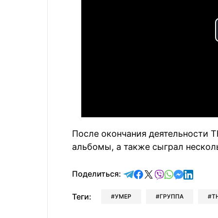
После окончания деятельности T
альбомы, а также сыграл нескол
отправить в Telegram
поделиться в Face
поделиться в X
отправить в V
отправить 
отправит
отправ
Поделиться:
Теги:
УМЕР
ГРУППА
T