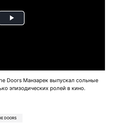
Play
Video
he Doors Манзарек выпускал сольные
ько эпизодических ролей в кино.
book
iber
в Whatsapp
ь в Messenger
ить в LinkedIn
HE DOORS