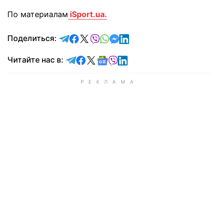
По материалам
iSport.ua.
отправить в Telegram
поделиться в Facebook
поделиться в X
отправить в Viber
отправить в Whatsapp
отправить в Messenger
отправить в LinkedIn
Поделиться:
Читайте в Telegram
Читайте в Facebook
Читайте в X
Читайте в Google news
Читайте в Viber
Читайте в LinkedIn
Читайте нас в: