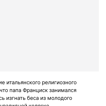
е итальянского религиозного
 что папа Франциск занимался
ь изгнать беса из молодого
инвалидной коляске.