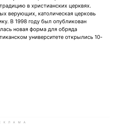
традицию в христианских церквях.
ых верующих, католическая церковь
ку. В 1998 году был опубликован
алась новая форма для обряда
атиканском университете открылись 10-
book
iber
в Whatsapp
ь в Messenger
ить в LinkedIn
ook
Google news
 Viber
е в LinkedIn