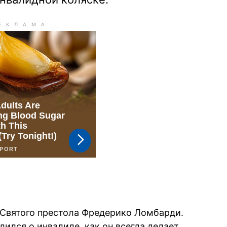
 Святого престола Фредерико Ломбарди.
ился о инвалиде, как он всегда делает,