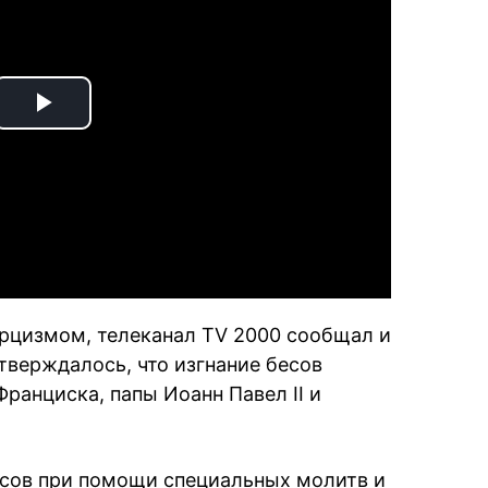
Play
Video
орцизмом, телеканал TV 2000 сообщал и
утверждалось, что изгнание бесов
ранциска, папы Иоанн Павел II и
есов при помощи специальных молитв и