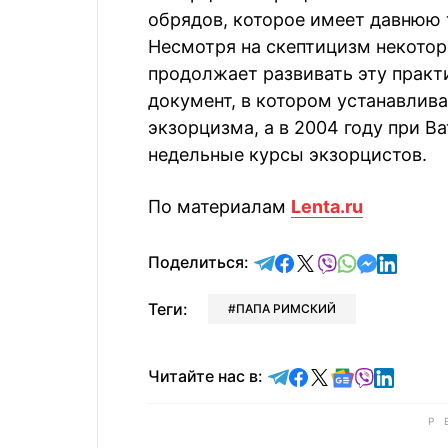
обрядов, которое имеет давнюю 
Несмотря на скептицизм некотор
продолжает развивать эту практи
документ, в котором устанавлив
экзорцизма, а в 2004 году при В
недельные курсы экзорцистов.
По материалам
Lenta.ru
отправить в Telegram
поделиться в Face
поделиться в X
отправить в V
отправить 
отправит
отправ
Поделиться:
Теги:
ПАПА РИМСКИЙ
Читайте в Telegram
Читайте в Faceb
Читайте в X
Читайте в 
Читайте в
Читайт
Читайте нас в: