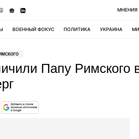
МНЕНИЯ
Ы
ВОЕННЫЙ ФОКУС
ПОЛИТИКА
УКРАИНА
МИ
ОНОМИКА
ДИДЖИТАЛ
АВТО
МИРФАН
КУЛЬТ
ИМСКОГО
ичили Папу Римского в
ерг