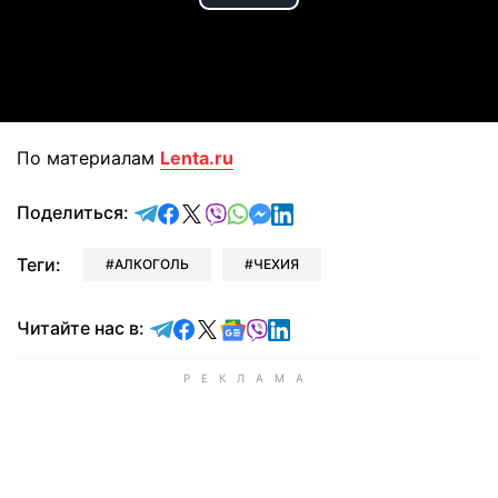
Play
Video
По материалам
Lenta.ru
отправить в Telegram
поделиться в Facebook
поделиться в X
отправить в Viber
отправить в Whatsapp
отправить в Messenger
отправить в LinkedIn
Поделиться:
Теги:
АЛКОГОЛЬ
ЧЕХИЯ
Читайте в Telegram
Читайте в Facebook
Читайте в X
Читайте в Google news
Читайте в Viber
Читайте в LinkedIn
Читайте нас в: