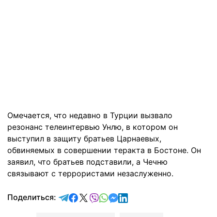
Омечается, что недавно в Турции вызвало
резонанс телеинтервью Унлю, в котором он
выступил в защиту братьев Царнаевых,
обвиняемых в совершении теракта в Бостоне. Он
заявил, что братьев подставили, а Чечню
связывают с террористами незаслуженно.
отправить в Telegram
поделиться в Facebook
поделиться в X
отправить в Viber
отправить в Whatsapp
отправить в Messenger
отправить в LinkedIn
Поделиться: