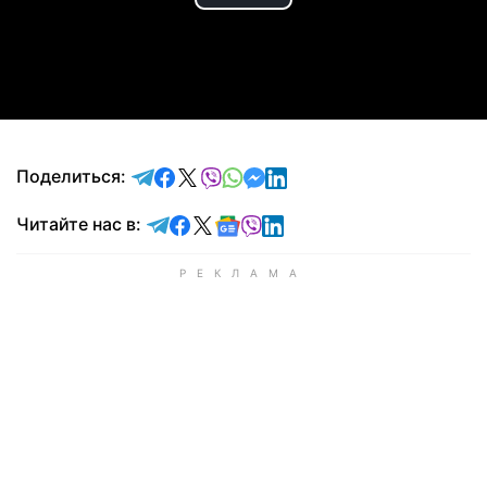
Play
Video
отправить в Telegram
поделиться в Facebook
поделиться в X
отправить в Viber
отправить в Whatsapp
отправить в Messenger
отправить в LinkedIn
Поделиться:
Читайте в Telegram
Читайте в Facebook
Читайте в X
Читайте в Google news
Читайте в Viber
Читайте в LinkedIn
Читайте нас в: