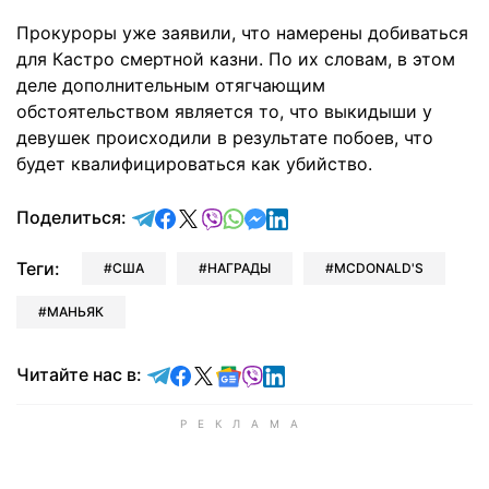
Прокуроры уже заявили, что намерены добиваться
для Кастро смертной казни. По их словам, в этом
деле дополнительным отягчающим
обстоятельством является то, что выкидыши у
девушек происходили в результате побоев, что
будет квалифицироваться как убийство.
отправить в Telegram
поделиться в Facebook
поделиться в X
отправить в Viber
отправить в Whatsapp
отправить в Messenger
отправить в LinkedIn
Поделиться:
Теги:
США
НАГРАДЫ
MCDONALD'S
МАНЬЯК
Читайте в Telegram
Читайте в Facebook
Читайте в X
Читайте в Google news
Читайте в Viber
Читайте в LinkedIn
Читайте нас в: