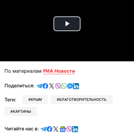
Play
Video
По материалам
РИА Новости
отправить в Telegram
поделиться в Facebook
поделиться в X
отправить в Viber
отправить в Whatsapp
отправить в Messenger
отправить в LinkedIn
Поделиться:
Теги:
КРЫМ
БЛАГОТВОРИТЕЛЬНОСТЬ
КАРТИНЫ
Читайте в Telegram
Читайте в Facebook
Читайте в X
Читайте в Google news
Читайте в Viber
Читайте в LinkedIn
Читайте нас в: