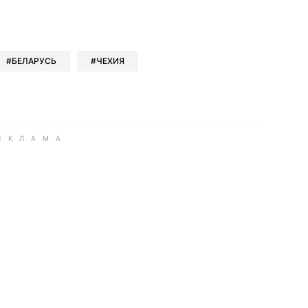
book
iber
в Whatsapp
ь в Messenger
ить в LinkedIn
БЕЛАРУСЬ
ЧЕХИЯ
ook
Google news
 Viber
е в LinkedIn