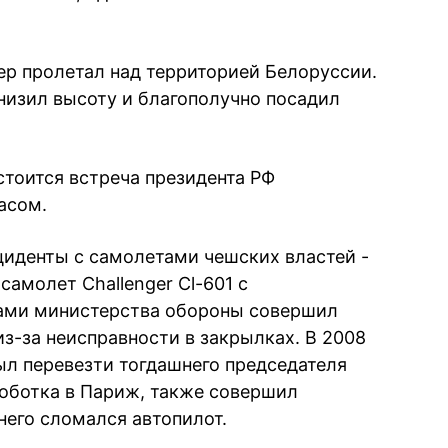
ер пролетал над территорией Белоруссии.
изил высоту и благополучно посадил
стоится встреча президента РФ
асом.
нциденты с самолетами чешских властей -
 самолет Challenger Cl-601 с
ами министерства обороны совершил
з-за неисправности в закрылках. В 2008
ыл перевезти тогдашнего председателя
оботка в Париж, также совершил
него сломался автопилот.