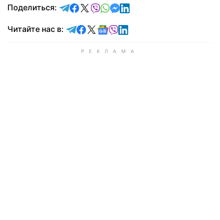
отправить в Telegram
поделиться в Facebook
поделиться в X
отправить в Viber
отправить в Whatsapp
отправить в Messenger
отправить в LinkedIn
Поделиться:
Читайте в Telegram
Читайте в Facebook
Читайте в X
Читайте в Google news
Читайте в Viber
Читайте в LinkedIn
Читайте нас в: