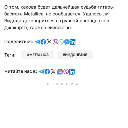
О том, какова будет дальнейшая судьба гитары
басиста Metallica, не сообщается. Удалось ли
Видодо договориться с группой о концерте в
Джакарте, также неизвестно.
отправить в Telegram
поделиться в Facebook
поделиться в X
отправить в Viber
отправить в Whatsapp
отправить в Messenger
отправить в LinkedIn
Поделиться:
Теги:
METALLICA
ИНДОНЕЗИЯ
Читайте в Telegram
Читайте в Facebook
Читайте в X
Читайте в Google news
Читайте в Viber
Читайте в LinkedIn
Читайте нас в: