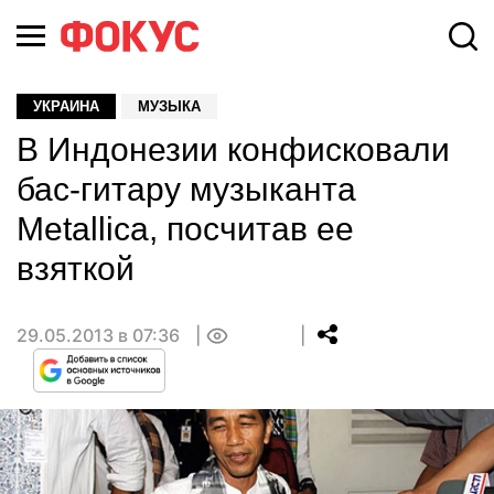
УКРАИНА
МУЗЫКА
В Индонезии конфисковали
бас-гитару музыканта
Metallica, посчитав ее
взяткой
29.05.2013 в 07:36
0