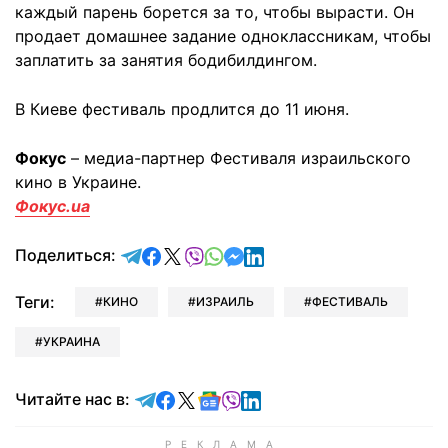
каждый парень борется за то, чтобы вырасти. Он
продает домашнее задание одноклассникам, чтобы
заплатить за занятия бодибилдингом.
В Киеве фестиваль продлится до 11 июня.
Фокус
– медиа-партнер Фестиваля израильского
кино в Украине.
Фокус.ua
отправить в Telegram
поделиться в Facebook
поделиться в X
отправить в Viber
отправить в Whatsapp
отправить в Messenger
отправить в LinkedIn
Поделиться:
Теги:
КИНО
ИЗРАИЛЬ
ФЕСТИВАЛЬ
УКРАИНА
Читайте в Telegram
Читайте в Facebook
Читайте в X
Читайте в Google news
Читайте в Viber
Читайте в LinkedIn
Читайте нас в: