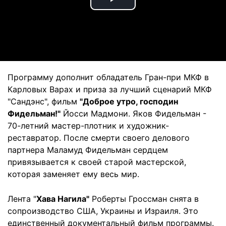
Play
Video
Программу дополнит обладатель Гран-при МКФ в
Карловых Варах и приза за лучший сценарий МКФ
"Сандэнс", фильм
"
Доброе утро, господин
Фидельман!"
Йосси Мадмони. Яков Фидельман -
70-летний мастер-плотник и художник-
реставратор. После смерти своего делового
партнера Маламуд Фидельман сердцем
привязывается к своей старой мастерской,
которая заменяет ему весь мир.
Лента "
Хава Нагила"
Роберты Гроссман снята в
сопроизводство США, Украины и Израиля. Это
единственный документальный фильм программы.