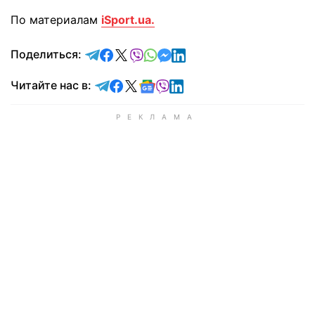
По материалам
iSport.ua.
отправить в Telegram
поделиться в Facebook
поделиться в X
отправить в Viber
отправить в Whatsapp
отправить в Messenger
отправить в LinkedIn
Поделиться:
Читайте в Telegram
Читайте в Facebook
Читайте в X
Читайте в Google news
Читайте в Viber
Читайте в LinkedIn
Читайте нас в: