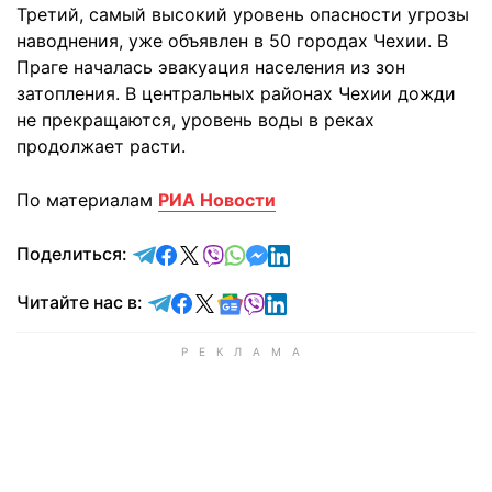
Третий, самый высокий уровень опасности угрозы
наводнения, уже объявлен в 50 городах Чехии. В
Праге началась эвакуация населения из зон
затопления. В центральных районах Чехии дожди
не прекращаются, уровень воды в реках
продолжает расти.
По материалам
РИА Новости
отправить в Telegram
поделиться в Facebook
поделиться в X
отправить в Viber
отправить в Whatsapp
отправить в Messenger
отправить в LinkedIn
Поделиться:
Читайте в Telegram
Читайте в Facebook
Читайте в X
Читайте в Google news
Читайте в Viber
Читайте в LinkedIn
Читайте нас в: