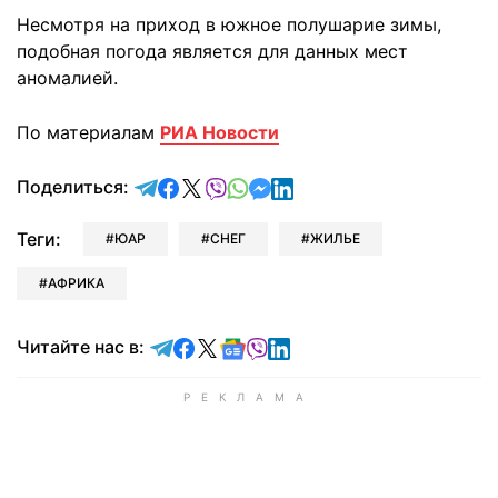
Несмотря на приход в южное полушарие зимы,
подобная погода является для данных мест
аномалией.
По материалам
РИА Новости
отправить в Telegram
поделиться в Facebook
поделиться в X
отправить в Viber
отправить в Whatsapp
отправить в Messenger
отправить в LinkedIn
Поделиться:
Теги:
ЮАР
СНЕГ
ЖИЛЬЕ
АФРИКА
Читайте в Telegram
Читайте в Facebook
Читайте в X
Читайте в Google news
Читайте в Viber
Читайте в LinkedIn
Читайте нас в: