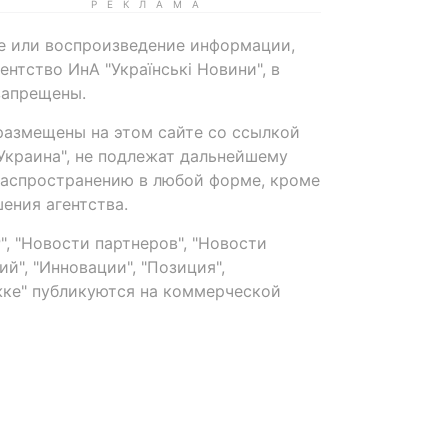
е или воспроизведение информации,
нтство ИнА "Українські Новини", в
запрещены.
размещены на этом сайте со ссылкой
-Украина", не подлежат дальнейшему
распространению в любой форме, кроме
ения агентства.
, "Новости партнеров", "Новости
й", "Инновации", "Позиция",
ке" публикуются на коммерческой