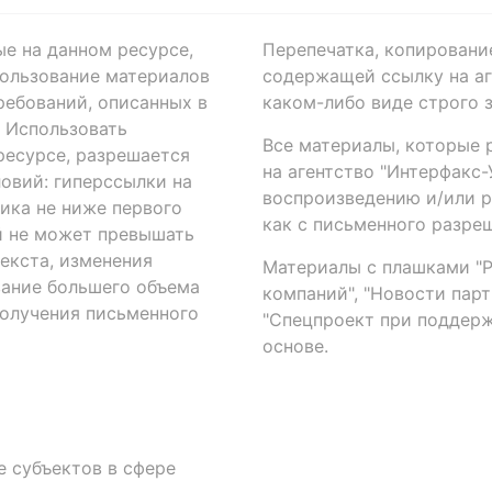
ые на данном ресурсе,
Перепечатка, копировани
ользование материалов
содержащей ссылку на аге
ребований, описанных в
каком-либо виде строго 
. Использовать
Все материалы, которые 
есурсе, разрешается
на агентство "Интерфакс
овий: гиперссылки на
воспроизведению и/или 
ика не ниже первого
как с письменного разреш
й не может превышать
екста, изменения
Материалы с плашками "Р"
вание большего объема
компаний", "Новости парти
получения письменного
"Спецпроект при поддерж
основе.
 субъектов в сфере