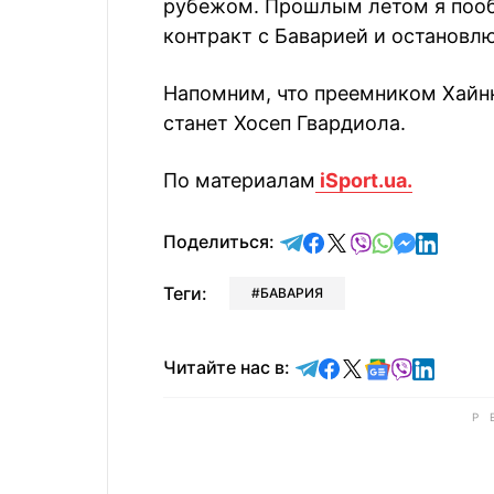
рубежом. Прошлым летом я пооб
контракт с Баварией и остановлюс
Напомним, что преемником Хайнк
станет Хосеп Гвардиола.
По материалам
iSport.ua.
отправить в Telegram
поделиться в Face
поделиться в X
отправить в V
отправить 
отправит
отправ
Поделиться:
Теги:
БАВАРИЯ
Читайте в Telegram
Читайте в Faceb
Читайте в X
Читайте в 
Читайте в
Читайт
Читайте нас в: