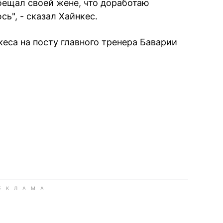
ещал своей жене, что доработаю
ь", - сказал Хайнкес.
еса на посту главного тренера Баварии
book
iber
в Whatsapp
ь в Messenger
ить в LinkedIn
ook
Google news
 Viber
е в LinkedIn