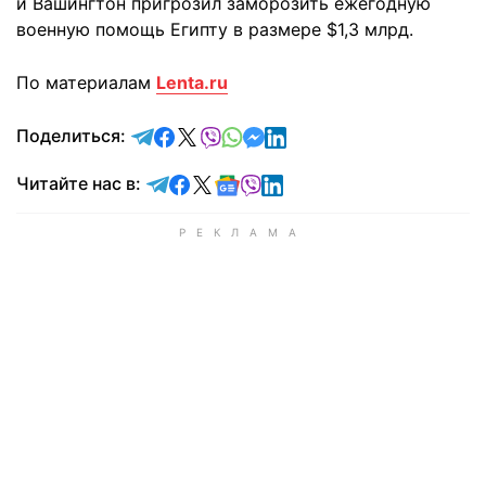
и Вашингтон пригрозил заморозить ежегодную
военную помощь Египту в размере $1,3 млрд.
По материалам
Lenta.ru
отправить в Telegram
поделиться в Facebook
поделиться в X
отправить в Viber
отправить в Whatsapp
отправить в Messenger
отправить в LinkedIn
Поделиться:
Читайте в Telegram
Читайте в Facebook
Читайте в X
Читайте в Google news
Читайте в Viber
Читайте в LinkedIn
Читайте нас в: