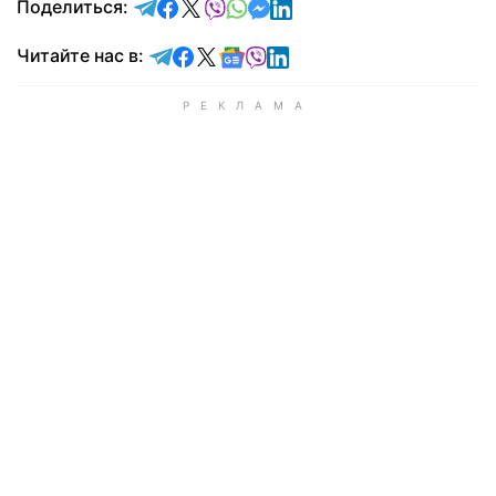
отправить в Telegram
поделиться в Facebook
поделиться в X
отправить в Viber
отправить в Whatsapp
отправить в Messenger
отправить в LinkedIn
Поделиться:
Читайте в Telegram
Читайте в Facebook
Читайте в X
Читайте в Google news
Читайте в Viber
Читайте в LinkedIn
Читайте нас в: