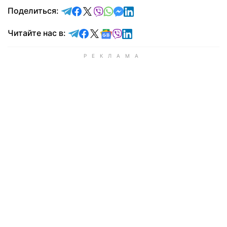
отправить в Telegram
поделиться в Facebook
поделиться в X
отправить в Viber
отправить в Whatsapp
отправить в Messenger
отправить в LinkedIn
Поделиться:
Читайте в Telegram
Читайте в Facebook
Читайте в X
Читайте в Google news
Читайте в Viber
Читайте в LinkedIn
Читайте нас в: