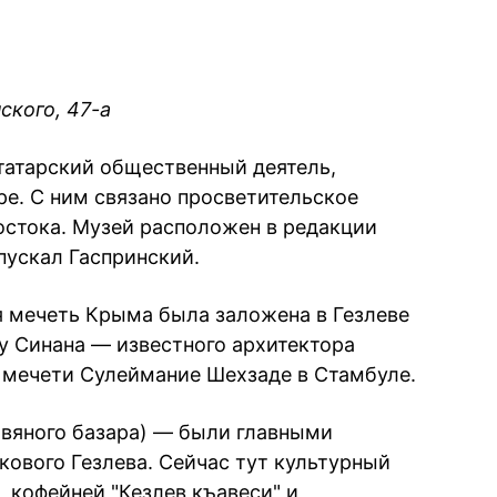
ского, 47-а
атарский общественный деятель,
е. С ним связано просветительское
стока. Музей расположен в редакции
пускал Гаспринский.
 мечеть Крыма была заложена в Гезлеве
ту Синана — известного архитектора
 мечети Сулеймание Шехзаде в Стамбуле.
вяного базара) — были главными
ового Гезлева. Сейчас тут культурный
 кофейней "Кезлев къавеси" и