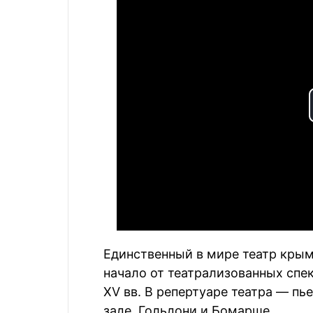
Единственный в мире театр крым
начало от театрализованных спек
ХV вв. В репертуаре театра — пь
заде, Гольдони и Бомарше.