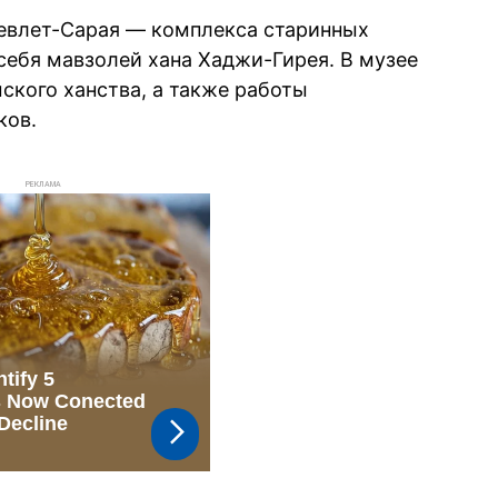
Девлет-Сарая — комплекса старинных
себя мавзолей хана Хаджи-Гирея. В музее
кого ханства, а также работы
ков.
РЕКЛАМА