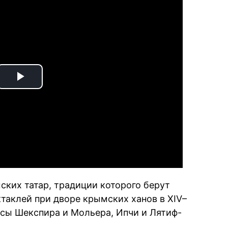
Play
Video
ских татар, традиции которого берут
таклей при дворе крымских ханов в ХIV–
есы Шекспира и Мольера, Ипчи и Лятиф-