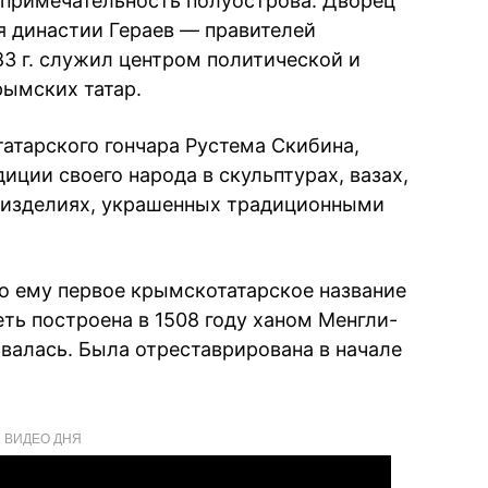
опримечательность полуострова. Дворец
я династии Гераев — правителей
83 г. служил центром политической и
рымских татар.
атарского гончара Рустема Скибина,
ции своего народа в скульптурах, вазах,
х изделиях, украшенных традиционными
ло ему первое крымскотатарское название
еть построена в 1508 году ханом Менгли-
ивалась. Была отреставрирована в начале
ВИДЕО ДНЯ