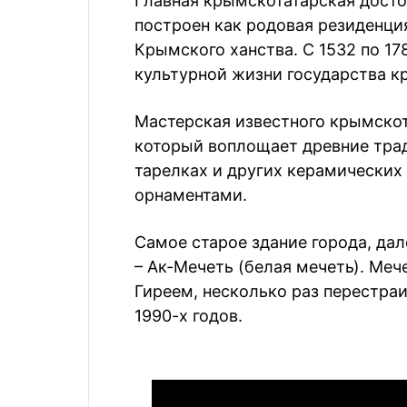
Главная крымскотатарская дост
построен как родовая резиденци
Крымского ханства. С 1532 по 17
культурной жизни государства к
Мастерская известного крымскот
который воплощает древние тради
тарелках и других керамически
орнаментами.
Самое старое здание города, да
– Ак-Мечеть (белая мечеть). Меч
Гиреем, несколько раз перестра
1990-х годов.