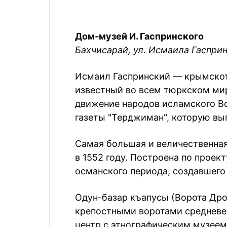
Дом-музей И. Гаспринского
Бахчисарай, ул. Исмаила Гасприн
Исмаил Гаспринский — крымскот
известный во всем тюркском мир
движение народов исламского Во
газеты "Терджиман", которую вы
Самая большая и величественная
в 1552 году. Построена по проек
османского периода, создавшего
Одун-базар къапусы (Ворота Дро
крепостными воротами средневек
центр с этнографическим музеем,