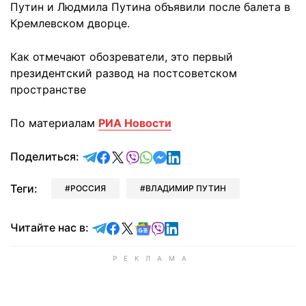
Путин и Людмила Путина объявили после балета в
Кремлевском дворце.
Как отмечают обозреватели, это первый
президентский развод на постсоветском
пространстве
По материалам
РИА Новости
отправить в Telegram
поделиться в Facebook
поделиться в X
отправить в Viber
отправить в Whatsapp
отправить в Messenger
отправить в LinkedIn
Поделиться:
Теги:
РОССИЯ
ВЛАДИМИР ПУТИН
Читайте в Telegram
Читайте в Facebook
Читайте в X
Читайте в Google news
Читайте в Viber
Читайте в LinkedIn
Читайте нас в: