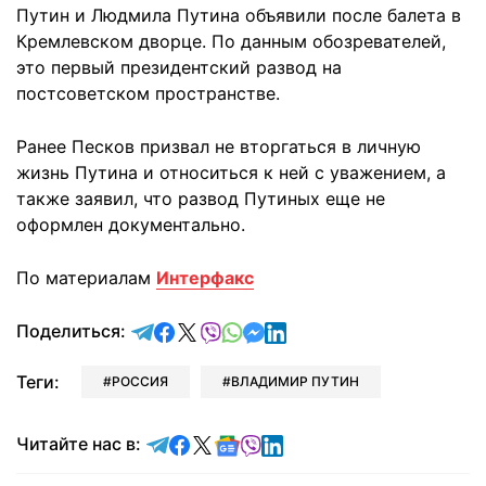
Путин и Людмила Путина объявили после балета в
Кремлевском дворце. По данным обозревателей,
это первый президентский развод на
постсоветском пространстве.
Ранее Песков призвал не вторгаться в личную
жизнь Путина и относиться к ней с уважением, а
также заявил, что развод Путиных еще не
оформлен документально.
По материалам
Интерфакс
отправить в Telegram
поделиться в Facebook
поделиться в X
отправить в Viber
отправить в Whatsapp
отправить в Messenger
отправить в LinkedIn
Поделиться:
Теги:
РОССИЯ
ВЛАДИМИР ПУТИН
Читайте в Telegram
Читайте в Facebook
Читайте в X
Читайте в Google news
Читайте в Viber
Читайте в LinkedIn
Читайте нас в: