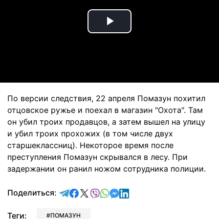
Play
Video
По версии следствия, 22 апреля Помазун похитил
отцовское ружье и поехал в магазин "Охота". Там
он убил троих продавцов, а затем вышел на улицу
и убил троих прохожих (в том числе двух
старшеклассниц). Некоторое время после
преступления Помазун скрывался в лесу. При
задержании он ранил ножом сотрудника полиции.
отправить в Telegram
поделиться в Facebook
поделиться в X
отправить в Viber
отправить в Whatsapp
отправить в Messenger
отправить в LinkedIn
Поделиться:
Теги:
ПОМАЗУН