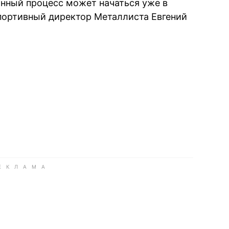
анный процесс может начаться уже в
спортивный директор Металлиста Евгений
book
iber
в Whatsapp
ь в Messenger
ить в LinkedIn
ook
Google news
 Viber
е в LinkedIn