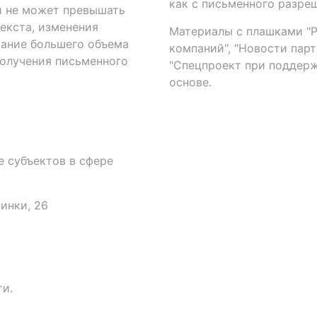
как с письменного разреш
й не может превышать
екста, изменения
Материалы с плашками "Р"
вание большего объема
компаний", "Новости парти
получения письменного
"Спецпроект при поддерж
основе.
 субъектов в сфере
аинки, 26
и.