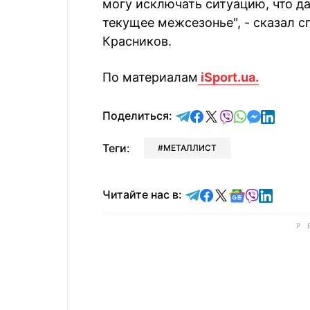
могу исключать ситуацию, что д
текущее межсезонье", - сказал 
Красников.
По материалам
iSport.ua.
отправить в Telegram
поделиться в Face
поделиться в X
отправить в V
отправить 
отправит
отправ
Поделиться:
Теги:
МЕТАЛЛИСТ
Читайте в Telegram
Читайте в Faceb
Читайте в X
Читайте в 
Читайте в
Читайт
Читайте нас в: