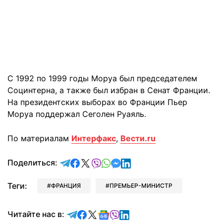
С 1992 по 1999 годы Моруа был председателем
Социнтерна, а также был избран в Сенат Франции.
На президентских выборах во Франции Пьер
Моруа поддержал Сеголен Руаяль.
По материалам
Интерфакс
,
Вести.ru
отправить в Telegram
поделиться в Facebook
поделиться в X
отправить в Viber
отправить в Whatsapp
отправить в Messenger
отправить в LinkedIn
Поделиться:
Теги:
ФРАНЦИЯ
ПРЕМЬЕР-МИНИСТР
Читайте в Telegram
Читайте в Facebook
Читайте в X
Читайте в Google news
Читайте в Viber
Читайте в LinkedIn
Читайте нас в: