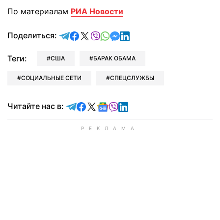
По материалам
РИА Новости
отправить в Telegram
поделиться в Facebook
поделиться в X
отправить в Viber
отправить в Whatsapp
отправить в Messenger
отправить в LinkedIn
Поделиться:
Теги:
США
БАРАК ОБАМА
СОЦИАЛЬНЫЕ СЕТИ
СПЕЦСЛУЖБЫ
Читайте в Telegram
Читайте в Facebook
Читайте в X
Читайте в Google news
Читайте в Viber
Читайте в LinkedIn
Читайте нас в: