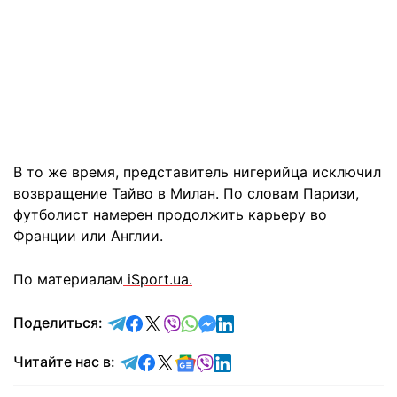
В то же время, представитель нигерийца исключил
возвращение Тайво в Милан. По словам Паризи,
футболист намерен продолжить карьеру во
Франции или Англии.
По материалам
iSport.ua.
отправить в Telegram
поделиться в Facebook
поделиться в X
отправить в Viber
отправить в Whatsapp
отправить в Messenger
отправить в LinkedIn
Поделиться:
Читайте в Telegram
Читайте в Facebook
Читайте в X
Читайте в Google news
Читайте в Viber
Читайте в LinkedIn
Читайте нас в: