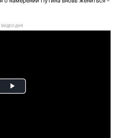
я о намерении Путина вновь жениться -
ВИДЕО ДНЯ
Play
Video