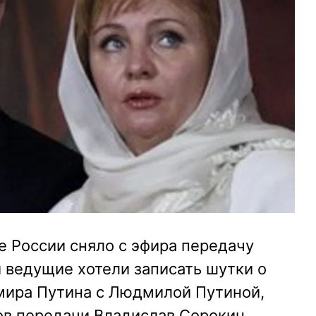
 России сняло с эфира передачу
й ведущие хотели записать шутки о
мира Путина с Людмилой Путиной,
ов передачи Владислав Сорокин.