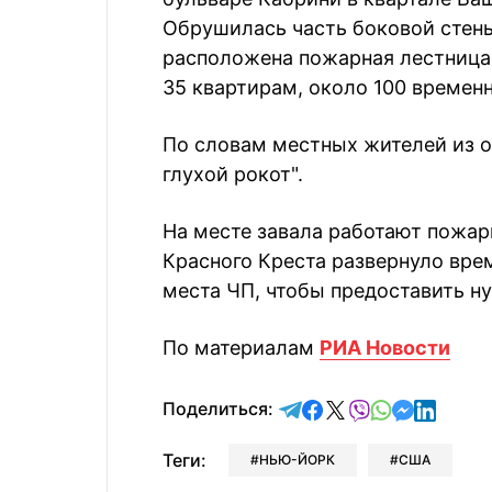
Обрушилась часть боковой стены
расположена пожарная лестница.
35 квартирам, около 100 времен
По словам местных жителей из о
глухой рокот".
На месте завала работают пожар
Красного Креста развернуло вре
места ЧП, чтобы предоставить 
По материалам
РИА Новости
отправить в Telegram
поделиться в Face
поделиться в X
отправить в V
отправить 
отправит
отправ
Поделиться:
Теги:
НЬЮ-ЙОРК
США