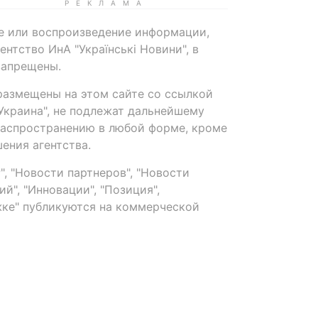
е или воспроизведение информации,
нтство ИнА "Українські Новини", в
запрещены.
размещены на этом сайте со ссылкой
-Украина", не подлежат дальнейшему
распространению в любой форме, кроме
ения агентства.
, "Новости партнеров", "Новости
й", "Инновации", "Позиция",
ке" публикуются на коммерческой