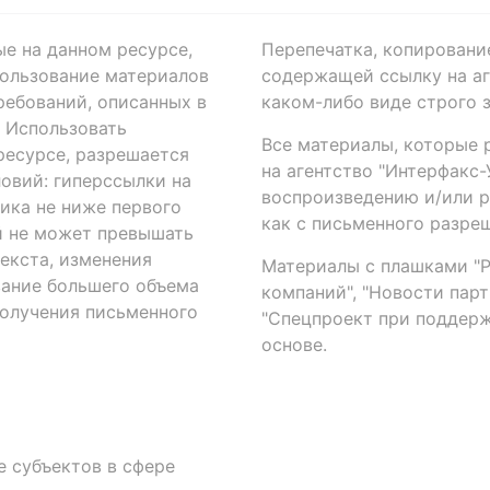
ые на данном ресурсе,
Перепечатка, копировани
ользование материалов
содержащей ссылку на аге
ребований, описанных в
каком-либо виде строго 
. Использовать
Все материалы, которые 
есурсе, разрешается
на агентство "Интерфакс
овий: гиперссылки на
воспроизведению и/или 
ика не ниже первого
как с письменного разреш
й не может превышать
екста, изменения
Материалы с плашками "Р"
вание большего объема
компаний", "Новости парти
получения письменного
"Спецпроект при поддерж
основе.
 субъектов в сфере