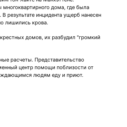
 многоквартирного дома, где была
 В результате инцидента ущерб нанесен
но лишились крова.
крестных домов, их разбудил "громкий
ные расчеты. Представительство
менный центр помощи поблизости от
нуждающимся людям еду и приют.
book
iber
в Whatsapp
ь в Messenger
ить в LinkedIn