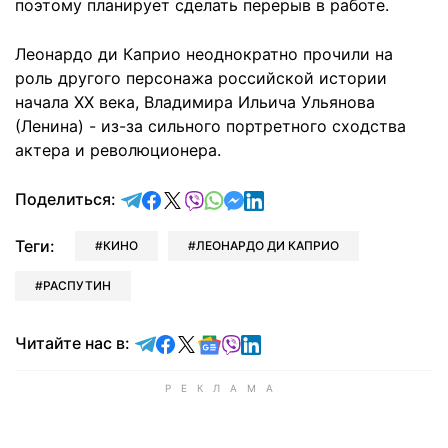
поэтому планирует сделать перерыв в работе.
Леонардо ди Каприо неоднократно прочили на
роль другого персонажа российской истории
начала ХХ века, Владимира Ильича Ульянова
(Ленина) - из-за сильного портретного сходства
актера и революционера.
отправить в Telegram
поделиться в Facebook
поделиться в X
отправить в Viber
отправить в Whatsapp
отправить в Messenger
отправить в LinkedIn
Поделиться:
Теги:
КИНО
ЛЕОНАРДО ДИ КАПРИО
РАСПУТИН
Читайте в Telegram
Читайте в Facebook
Читайте в X
Читайте в Google news
Читайте в Viber
Читайте в LinkedIn
Читайте нас в: