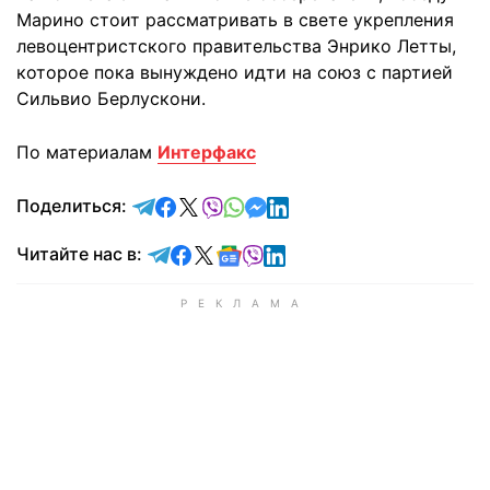
Марино стоит рассматривать в свете укрепления
левоцентристского правительства Энрико Летты,
которое пока вынуждено идти на союз с партией
Сильвио Берлускони.
По материалам
Интерфакс
отправить в Telegram
поделиться в Facebook
поделиться в X
отправить в Viber
отправить в Whatsapp
отправить в Messenger
отправить в LinkedIn
Поделиться:
Читайте в Telegram
Читайте в Facebook
Читайте в X
Читайте в Google news
Читайте в Viber
Читайте в LinkedIn
Читайте нас в: