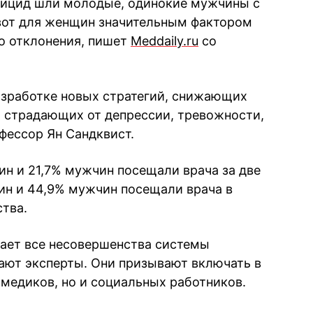
суицид шли молодые, одинокие мужчины с
 вот для женщин значительным фактором
о отклонения, пишет
Meddaily.ru
со
азработке новых стратегий, снижающих
 страдающих от депрессии, тревожности,
фессор Ян Сандквист.
н и 21,7% мужчин посещали врача за две
щин и 44,9% мужчин посещали врача в
ства.
вает все несовершенства системы
ают эксперты. Они призывают включать в
медиков, но и социальных работников.