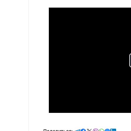
отправить в Telegram
поделиться в Face
поделиться в X
отправить в V
отправить 
отправит
отправ