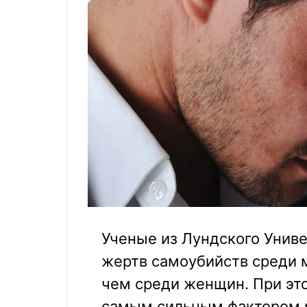
Ученые из Лундского Униве
жертв самоубийств среди м
чем среди женщин. При это
самым сильным фактором р