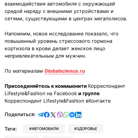
взаимодействия автомобиля с окружающей
средой наряду с внешними устройствами и
сетями, существующими в центрах мегаполисов.
Напомним, новое исследование показало, что
повышенный уровень стрессового гормона
кортизола в крови делает женское лицо
непривлекательным для мужчин.
По материалам
Globalscience.ru
Присоединяйтесь к коммьюнити
Корреспондент
Lifestyle&Fashion на Facebook
и группе
Корреспондент Lifestyle&Fashion вКонтакте
отправить в Telegram
поделиться в Facebook
поделиться в X
отправить в Viber
отправить в Whatsapp
отправить в Messenger
отправить в LinkedIn
Поделиться:
Теги:
АВТОМОБИЛИ
ЗДОРОВЬЕ