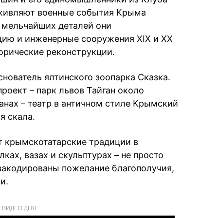
живляют военные события Крыма
 мельчайших деталей они
цию и инженерные сооружения XIX и XX
орические реконструкции.
снователь ялтинского зоопарка Сказка.
роект – парк львов Тайган около
анах – театр в античном стиле Крымский
я скала.
т крымскотатарские традиции в
ках, вазах и скульптурах – не просто
 закодированы пожелание благополучия,
и.
ВИДЕО ДНЯ