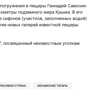
 погружения в пещеры Геннадий Самохин
лометры подземного мира Крыма. В его
 сифонов (участков, заполненных водой)
тие новых галерей известной пещеры
", посвященный неизвестным уголкам
book
iber
в Whatsapp
ь в Messenger
ить в LinkedIn
КРАСИВАЯ СТРАНА
КРЫМСКИЕ ТАТАРЫ