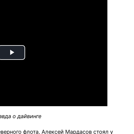
Play
Video
вда о дайвинге
ерного флота, Алексей Мардасов стоял у