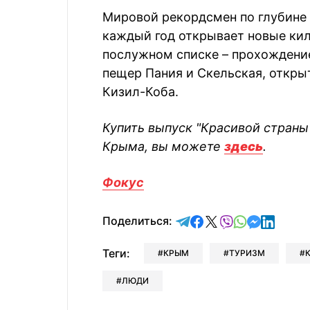
Мировой рекордсмен по глубине
каждый год открывает новые ки
послужном списке – прохождение
пещер Пания и Скельская, откры
Кизил-Коба.
Купить выпуск "Красивой страны
Крыма, вы можете
здесь
.
Фокус
отправить в Telegram
поделиться в Face
поделиться в X
отправить в V
отправить 
отправит
отправ
Поделиться:
Теги:
КРЫМ
ТУРИЗМ
ЛЮДИ