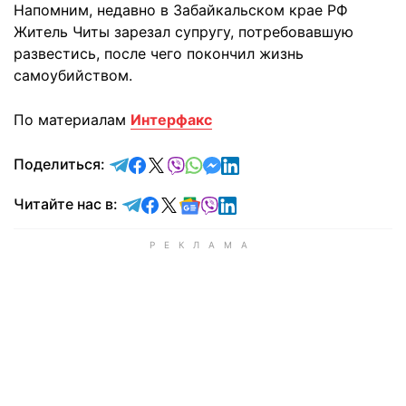
Напомним, недавно в Забайкальском крае РФ
Житель Читы зарезал супругу, потребовавшую
развестись, после чего покончил жизнь
самоубийством.
По материалам
Интерфакс
отправить в Telegram
поделиться в Facebook
поделиться в X
отправить в Viber
отправить в Whatsapp
отправить в Messenger
отправить в LinkedIn
Поделиться:
Читайте в Telegram
Читайте в Facebook
Читайте в X
Читайте в Google news
Читайте в Viber
Читайте в LinkedIn
Читайте нас в: