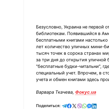
Безусловно, Украина не первой 
библиотекам. Появившийся в Аме
бесплатными книгами настолько 
лет количество уличных мини-би
тысяч точек в сорока странах ми
за три дня до открытия уличной 
"бесплатные будки-читальни", гд
специальный учет. Впрочем, в с
учета и обмен книгами здесь пр
Варвара Ткачева,
Фокус.ua
отправить в Telegram
поделиться в Face
поделиться в X
отправить в V
отправить 
отправит
отправ
Поделиться: