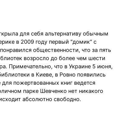
открыла для себя альтернативу обычным
рике в 2009 году первый "домик" с
понравился общественности, что за пять
блиотек возросло до более чем шести
ра. Примечательно, что в Украине 5 июня,
библиотеки в Киеве, в Ровно появились
е для пожертвованных книг ведется
толичном парке Шевченко нет никакого
оисходит абсолютно свободно.
book
iber
в Whatsapp
ь в Messenger
ить в LinkedIn