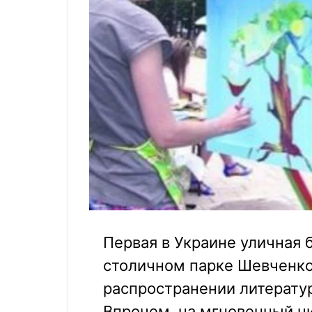
Первая в Украине уличная 
столичном парке Шевченко
распространении литератур
Впрочем, на мгновенный ч