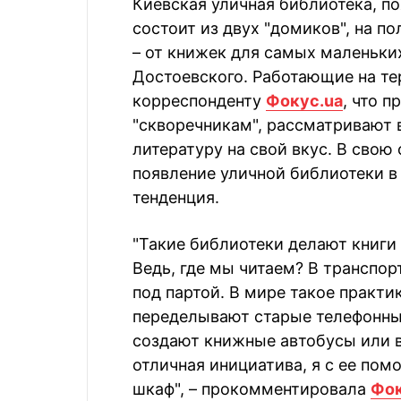
Киевская уличная библиотека, по
состоит из двух "домиков", на п
– от книжек для самых маленьки
Достоевского. Работающие на те
корреспонденту
Фокус.ua
, что 
"скворечникам", рассматривают 
литературу на свой вкус. В свою
появление уличной библиотеки в
тенденция.
"Такие библиотеки делают книги 
Ведь, где мы читаем? В транспорт
под партой. В мире такое практи
переделывают старые телефонные
создают книжные автобусы или в
отличная инициатива, я с ее по
шкаф", – прокомментировала
Фок