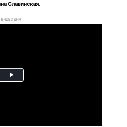
ина Славинская
.
ВИДЕО ДНЯ
Play
Video