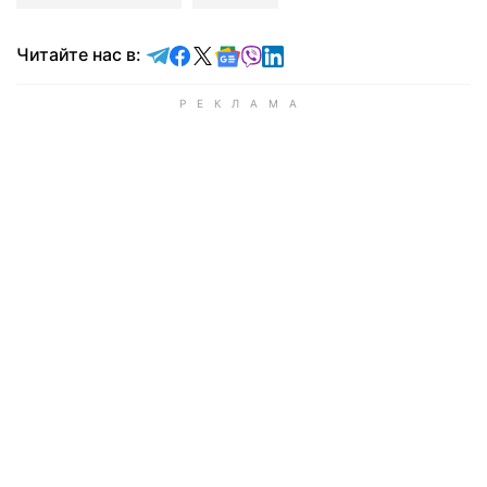
Читайте в Telegram
Читайте в Facebook
Читайте в X
Читайте в Google news
Читайте в Viber
Читайте в LinkedIn
Читайте нас в: