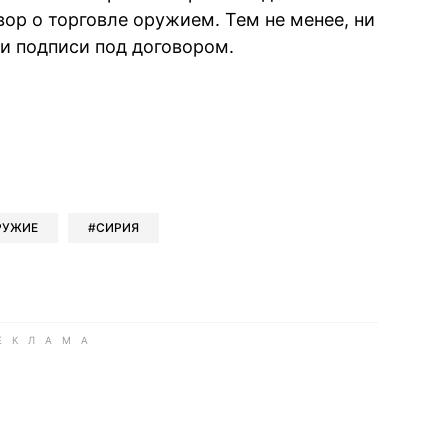
р о торговле оружием. Тем не менее, ни
ои подписи под договором.
book
iber
в Whatsapp
ь в Messenger
ить в LinkedIn
РУЖИЕ
СИРИЯ
ook
Google news
 Viber
е в LinkedIn