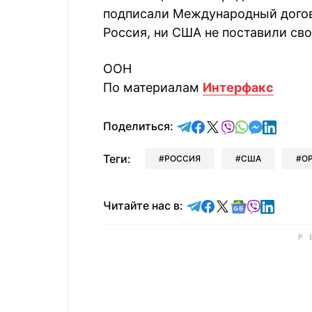
подписали Международный догово
Россия, ни США не поставили св
ООН
По материалам
Интерфакс
отправить в Telegram
поделиться в Face
поделиться в X
отправить в V
отправить 
отправит
отправ
Поделиться:
Теги:
РОССИЯ
США
О
Читайте в Telegram
Читайте в Faceb
Читайте в X
Читайте в 
Читайте в
Читайт
Читайте нас в: