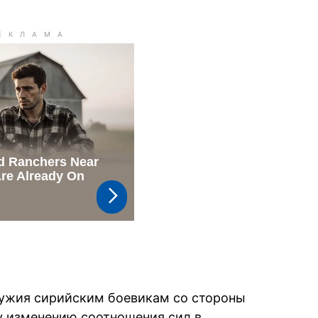
ружия сирийским боевикам со стороны
у изменению соотношения сил в