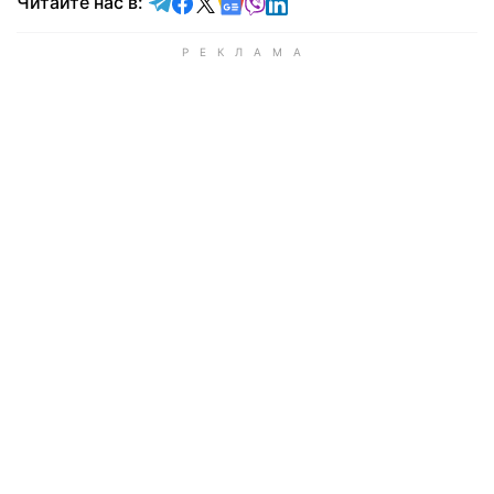
Читайте в Telegram
Читайте в Facebook
Читайте в X
Читайте в Google news
Читайте в Viber
Читайте в LinkedIn
Читайте нас в: