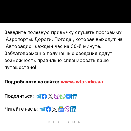
Video
Заведите полезную привычку слушать программу
"Аэропорты. Дороги. Погода", которая выходит на
"Авторадио" каждый час на 30-й минуте.
Заблаговременно полученные сведения дадут
возможность правильно спланировать ваше
путешествие!
Подробности на сайте:
www.avtoradio.ua
отправить в Telegram
поделиться в Facebook
поделиться в X
отправить в Viber
отправить в Whatsapp
отправить в Messenger
отправить в LinkedIn
Поделиться:
Читайте в Telegram
Читайте в Facebook
Читайте в X
Читайте в Google news
Читайте в Viber
Читайте в LinkedIn
Читайте нас в: