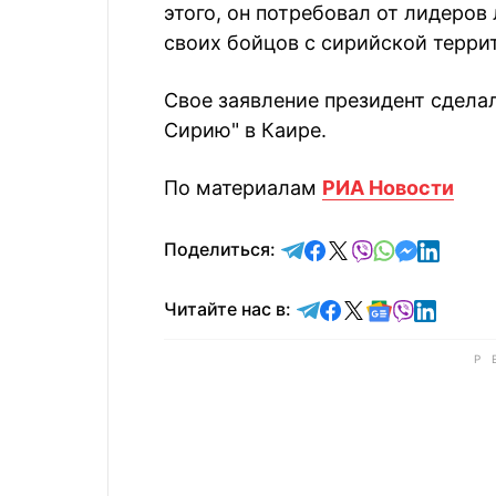
этого, он потребовал от лидеро
своих бойцов с сирийской терри
Свое заявление президент сдела
Сирию" в Каире.
По материалам
РИА Новости
отправить в Telegram
поделиться в Face
поделиться в X
отправить в V
отправить 
отправит
отправ
Поделиться:
Читайте в Telegram
Читайте в Faceb
Читайте в X
Читайте в 
Читайте в
Читайт
Читайте нас в: