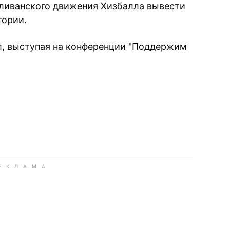
в ливанского движения Хизбалла вывести
тории.
л, выступая на конференции "Поддержим
book
iber
в Whatsapp
ь в Messenger
ить в LinkedIn
ook
Google news
 Viber
е в LinkedIn