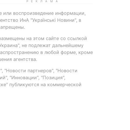
е или воспроизведение информации,
нтство ИнА "Українські Новини", в
запрещены.
размещены на этом сайте со ссылкой
-Украина", не подлежат дальнейшему
распространению в любой форме, кроме
ения агентства.
, "Новости партнеров", "Новости
й", "Инновации", "Позиция",
ке" публикуются на коммерческой