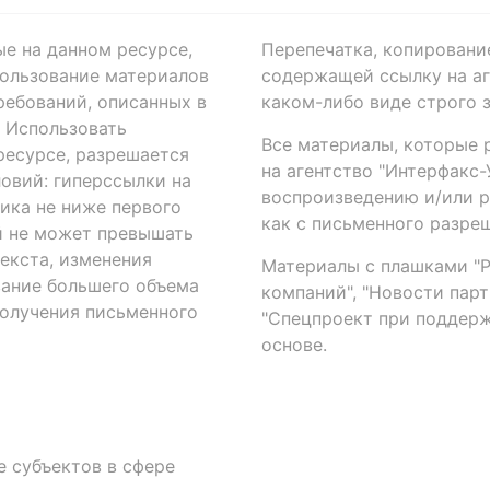
ые на данном ресурсе,
Перепечатка, копировани
ользование материалов
содержащей ссылку на аге
ребований, описанных в
каком-либо виде строго 
. Использовать
Все материалы, которые 
есурсе, разрешается
на агентство "Интерфакс
овий: гиперссылки на
воспроизведению и/или 
ика не ниже первого
как с письменного разреш
й не может превышать
екста, изменения
Материалы с плашками "Р"
вание большего объема
компаний", "Новости парти
получения письменного
"Спецпроект при поддерж
основе.
 субъектов в сфере